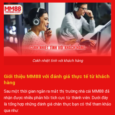
Cskh nhiệt tình với khách hàng
Giới thiệu MM88 với đánh giá thực tế từ khách
hàng
Sau một thời gian ngắn ra mắt thị trường nhà cái MM88 đã
nhận được nhiều phản hồi tích cực từ thành viên. Dưới đây
là tổng hợp những đánh giá chân thực bạn có thể tham khảo
qua như: