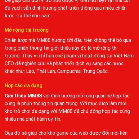
Để giúp cho đơn vị sở hữu được vị thế như hiện tại nhà cái
đã vạch sẵn định hướng phát triển thông qua nhiều chiến
lược. Cụ thể như sau:
Mở rộng thị trường
Chiến lược mà MM88 hướng tới đầu tiên không thể bỏ qua
trong phần thông tin giới thiệu này đó là mở rộng thị
trường. Thay vì chỉ hạn chế phạm vi hoạt động tại Việt Nam
CEO đã nghiên cứu và phát triển dịch vụ sang các nước
khác như: Lào, Thái Lan, Campuchia, Trung Quốc,….
Hợp tác đa dạng
Giới thiệu MM88
với định hướng mở rộng quan hệ hợp tác
cũng là phần thông tin quan trọng. Với mục đích làm mới
kho trò chơi đa dạng với MM88 đã chủ động hợp tác cùng
nhiều nhà phát hành uy tín.
Qua đó sẽ giúp cho kho game của web được đổi mới liên