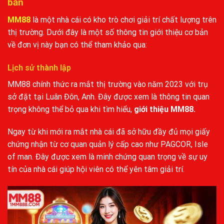
bản
MM88
là một nhà cái có kho trò chơi giải trí chất lượng trên
thị trường. Dưới đây là một số thông tin giới thiệu cơ bản
về đơn vị này bạn có thể tham khảo qua:
Lịch sử thành lập
MM88 chính thức ra mắt thị trường vào năm 2023 với trụ
sở đặt tại Luân Đôn, Anh. Đây được xem là thông tin quan
trọng không thể bỏ qua khi tìm hiểu,
giới thiệu MM88.
Ngay từ khi mới ra mắt nhà cái đã sở hữu đầy đủ mọi giấy
chứng nhận từ cơ quan quản lý cấp cao như PAGCOR, Isle
of man. Đây được xem là minh chứng quan trọng về sự uy
tín của nhà cái giúp hội viên có thể yên tâm giải trí.