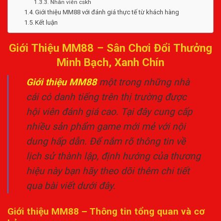
Nhân viên cskh
Giới thiệu MM88 với đánh giá thực tế từ khách hàng
Kết luận
Giới Thiệu MM88 – Sân Chơi Đổi Thưởng
Minh Bạch, Xanh Chín
Giới thiệu MM88
một trong những nhà
cái có danh tiếng trên thị trường được
hội viên đánh giá cao. Tại đây cung cấp
nhiều sản phẩm game mới mẻ với nội
dung hấp dẫn. Để nắm rõ thông tin về
lịch sử thành lập, định hướng của thương
hiệu này bạn hãy theo dõi thêm chi tiết
qua bài viết dưới đây.
Giới thiệu MM88 – Thông tin tổng quan và cơ