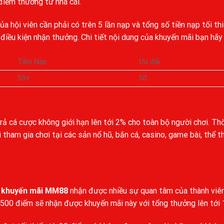
điểm thưởng từ nhà cái.
a hội viên cần phải có trên 5 lần nạp và tổng số tiền nạp tối t
điều kiện nhận thưởng. Chi tiết nội dung của khuyến mãi bạn hãy
Tiền Nạp
Ưu đãi
50+
50
rả cá cược không giới hạn lên tới 2% cho toàn bộ người chơi. Thờ
ham gia chơi tại các sản nổ hũ, bắn cá, casino, game bài, thể t
t
khuyến mãi MM88
nhận được nhiều sự quan tâm của thành viên. 
500 điểm sẽ nhận được khuyến mãi này với tổng thưởng lên tới 