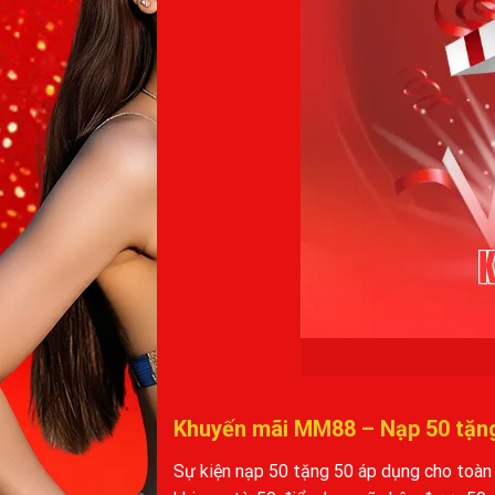
Khuyến mãi MM88 – Nạp 50 tặn
Sự kiện nạp 50 tặng 50 áp dụng cho toàn 