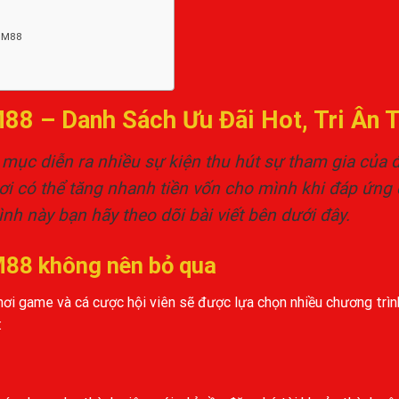
 MM88
8 – Danh Sách Ưu Đãi Hot, Tri Ân 
mục diễn ra nhiều sự kiện thu hút sự tham gia của 
hơi có thể tăng nhanh tiền vốn cho mình khi đáp ứng
nh này bạn hãy theo dõi bài viết bên dưới đây.
88 không nên bỏ qua
ơi game và cá cược hội viên sẽ được lựa chọn nhiều chương trìn
: