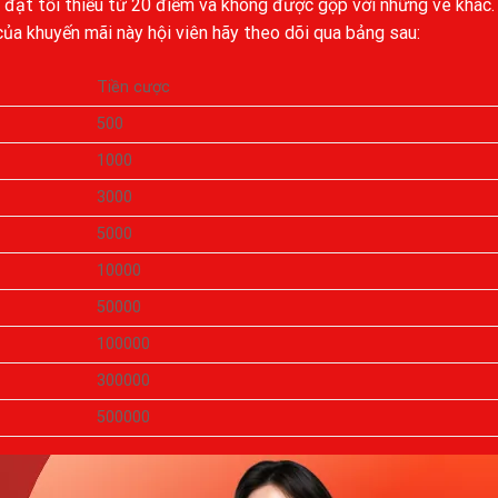
i đạt tối thiểu từ 20 điểm và không được gộp với những vé khác
 của khuyến mãi này hội viên hãy theo dõi qua bảng sau:
Tiền cược
500
1000
3000
5000
10000
50000
100000
300000
500000