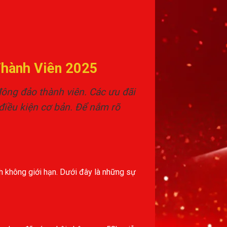
Thành Viên 2025
đông đảo thành viên. Các ưu đãi
 điều kiện cơ bản. Để nắm rõ
h không giới hạn. Dưới đây là những sự