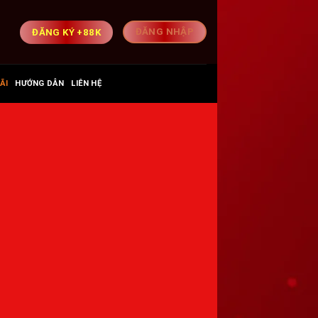
ĐĂNG NHẬP
ĐĂNG KÝ +88K
ÃI
HƯỚNG DẪN
LIÊN HỆ