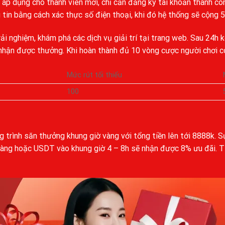
 áp dụng cho thành viên mới, chỉ cần đăng ký tài khoản thành cô
 tin bằng cách xác thực số điện thoại, khi đó hệ thống sẽ cộng 
rải nghiệm, khám phá các dịch vụ giải trí tại trang web. Sau 24h 
nhận được thưởng. Khi hoàn thành đủ 10 vòng cược người chơi có 
Mức rút tối thiểu
100
 trình săn thưởng khung giờ vàng với tổng tiền lên tới 8888k. S
 hàng hoặc USDT vào khung giờ 4 – 8h sẽ nhận được 8% ưu đãi. T