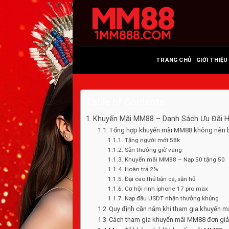
Skip
to
content
TRANG CHỦ
GIỚI THIỆU
Table of Contents
Khuyến Mãi MM88 – Danh Sách Ưu Đãi Ho
Tổng hợp khuyến mãi MM88 không nên 
Tặng người mới 58k
Săn thưởng giờ vàng
Khuyến mãi MM88 – Nạp 50 tặng 50
Hoàn trả 2%
Đại cao thủ bắn cá, săn hũ
Cơ hội rinh iphone 17 pro max
Nạp đầu USDT nhận thưởng khủng
Quy định cần nắm khi tham gia khuyến 
Cách tham gia khuyến mãi MM88 đơn gi