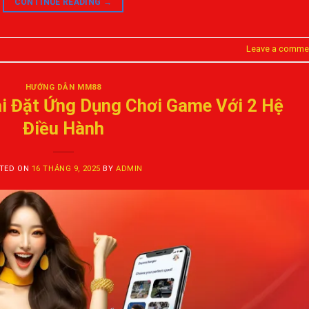
CONTINUE READING
→
Leave a comme
HƯỚNG DẪN MM88
i Đặt Ứng Dụng Chơi Game Với 2 Hệ
Điều Hành
TED ON
16 THÁNG 9, 2025
BY
ADMIN