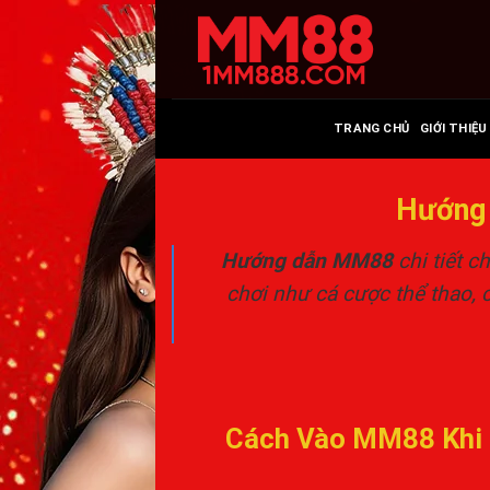
Skip
to
content
TRANG CHỦ
GIỚI THIỆU
Hướng
Hướng dẫn MM88
chi tiết c
chơi như cá cược thể thao, c
Cách Vào MM88 Khi 