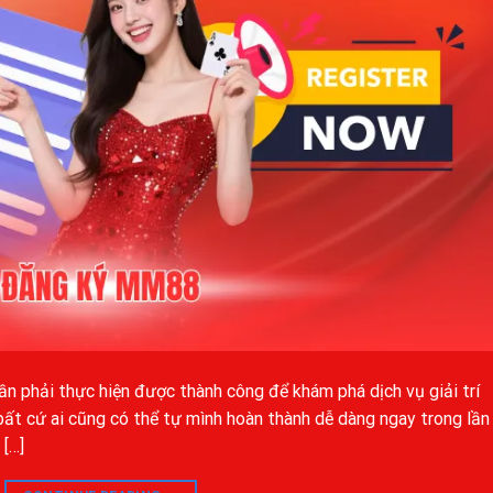
 phải thực hiện được thành công để khám phá dịch vụ giải trí
bất cứ ai cũng có thể tự mình hoàn thành dễ dàng ngay trong lần
 […]