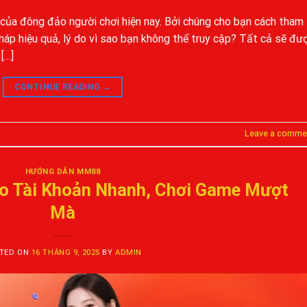
của đông đảo người chơi hiện nay. Bởi chúng cho bạn cách tham
háp hiệu quả, lý do vì sao bạn không thể truy cập? Tất cả sẽ đư
[…]
CONTINUE READING
→
Leave a comme
HƯỚNG DẪN MM88
 Tài Khoản Nhanh, Chơi Game Mượt
Mà
TED ON
16 THÁNG 9, 2025
BY
ADMIN