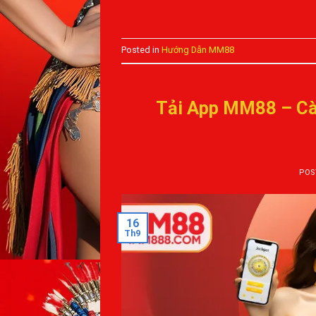
Posted in
Hướng Dẫn MM88
Tải App MM88 – Cà
POS
16
Th9