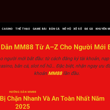
CASINO
THỂ THAO
GAME BÀI
BẮN CÁ
NỔ HŨ
XỔ SỐ
ĐÁ GÀ
KHUYẾN M
 Dẫn MM88 Từ A–Z Cho Người Mới B
ho người mới bắt đầu: từ cách đăng ký tài khoản, nạp 
asino, bắn cá, slot nổ hũ… Đặc biệt, nhận ngay ưu đã
khoản
MM88
lần đầu.
HƯỚNG DẪN MM88
Bị Chặn Nhanh Và An Toàn Nhất Năm
2025