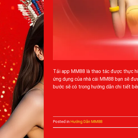
Tải app MM88 là thao tác được thực hi
ứng dụng của nhà cái MM88 bạn sẽ được 
bước sẽ có trong hướng dẫn chi tiết bên
Posted in
Hướng Dẫn MM88