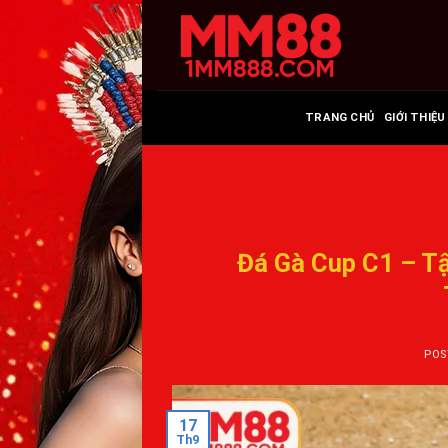
Skip
to
content
TRANG CHỦ
GIỚI THIỆU
Đá Gà Cup C1 – T
POS
17
Th9