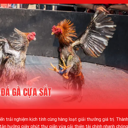
 trải nghiệm kịch tính cùng hàng loạt giải thưởng giá trị. Thàn
n hưởng giây phút thư giãn vừa cải thiện tài chính nhanh chóng