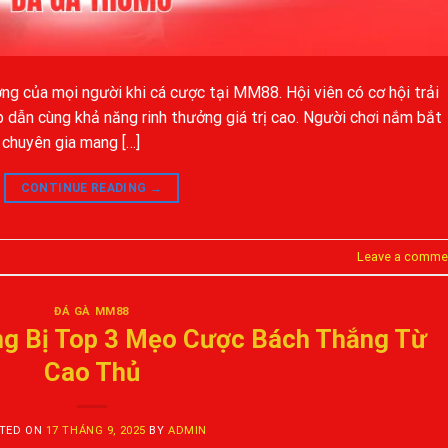
g của mọi người khi cá cược tại MM88. Hội viên có cơ hội trải
p dẫn cùng khả năng rinh thưởng giá trị cao. Người chơi nắm bắt
 chuyên gia mang […]
CONTINUE READING
→
Leave a comme
ĐÁ GÀ MM88
ng Bị Top 3 Mẹo Cược Bách Thắng Từ
Cao Thủ
TED ON
17 THÁNG 9, 2025
BY
ADMIN