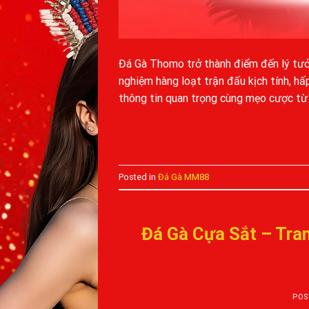
Đá Gà Thomo trở thành điểm đến lý tưởn
nghiệm hàng loạt trận đấu kịch tính, hấ
thông tin quan trọng cùng mẹo cược từ
Posted in
Đá Gà MM88
Đá Gà Cựa Sắt – Tra
POS