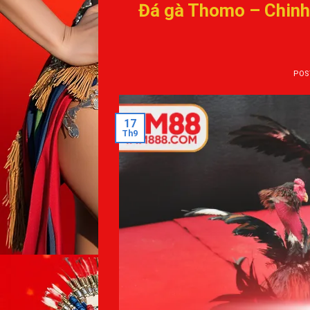
Đá gà Thomo – Chin
POS
17
Th9