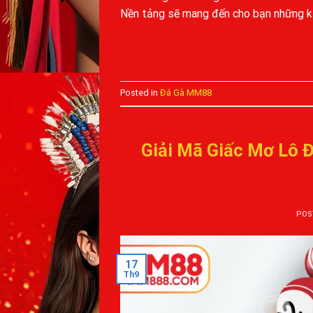
Nền tảng sẽ mang đến cho bạn những ki
Posted in
Đá Gà MM88
Giải Mã Giấc Mơ Lô 
POS
17
Th9