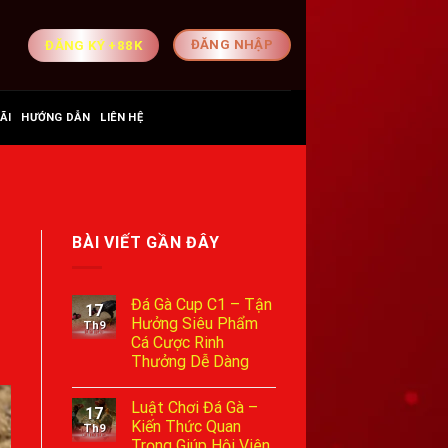
ĐĂNG NHẬP
ĐĂNG KÝ +88K
ÃI
HƯỚNG DẪN
LIÊN HỆ
BÀI VIẾT GẦN ĐÂY
Đá Gà Cup C1 – Tận
17
Hưởng Siêu Phẩm
Th9
Cá Cược Rinh
Thưởng Dễ Dàng
Luật Chơi Đá Gà –
17
Kiến Thức Quan
Th9
Trọng Giúp Hội Viên