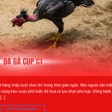
hàng triệu lượt chơi chỉ trong thời gian ngắn. Mọi người cần hiể
m cùng kèo cược phổ biến để đưa ra lựa chọn phù hợp. Đồng hành
[…]
CONTINUE READING
→