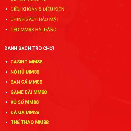
ĐIỀU KHOẢN & ĐIỀU KIỆN
CHÍNH SÁCH BẢO MẬT
CEO MM88 HẢI ĐĂNG
DANH SÁCH TRÒ CHƠI
CASINO MM88
NỖ HŨ MM88
BẮN CÁ MM88
GAME BÀI MM88
XỔ SỐ MM88
ĐÁ GÀ MM88
THỂ THAO MM88