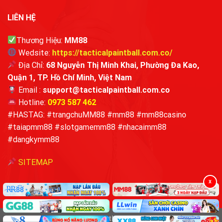
LIÊN HỆ
Thương Hiệu:
MM88
Wedsite:
https://tacticalpaintball.com.co/
Địa Chỉ:
68 Nguyễn Thị Minh Khai, Phường Đa Kao,
Quận 1, TP. Hồ Chí Minh, Việt Nam
Email :
support@tacticalpaintball.com.co
Hotline:
0973 587 462
#HASTAG: #trangchuMM88 #mm88 #mm88casino
#taiapmm88 #slotgamemm88 #nhacaimm88
#dangkymm88
SITEMAP
X
Copyright 2026 ©
thương hiệu MM88