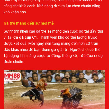
càng các khía cạnh. Khả năng đưa ra lựa chọn chuẩn cũng
khó khăn hơn.
Gà tre mang đến sự mới mẻ
Sự nhanh nhẹn của gà tre sẽ mang đến cuộc so tài đầy thú
vị tại
đá gà cup C1
. Thành viên khó có thể lường trước
được kết quả. Mỗi ngày, nền tảng mang đến hơn 20 trận
đấu khác nhau để bạn tham gia giải trí. Người chơi có thể
tận dụng tính năng cược tự động, thống kê,… để đưa ra dự
đoán chuẩn.