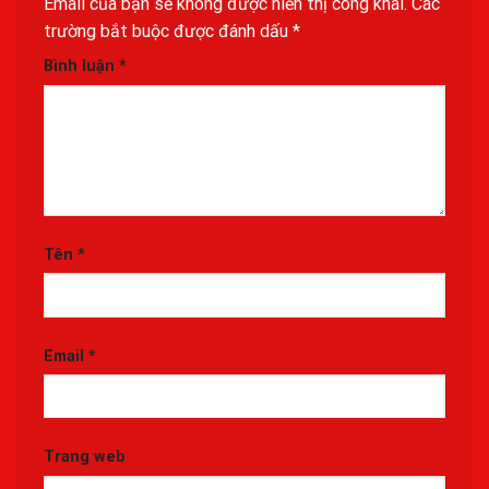
Email của bạn sẽ không được hiển thị công khai.
Các
trường bắt buộc được đánh dấu
*
Bình luận
*
Tên
*
Email
*
Trang web