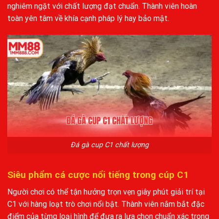
nghiêm ngặt với chất lượng đạt chuẩn. Thành viên hoàn
toàn yên tâm về khía cạnh pháp lý hay bảo mật.
Đá gà cup C1 chất lượng
Siêu phẩm cá cược nổi tiếng trong cúp C1
Người chơi có thể tận hưởng trọn vẹn giây phút giải trí tại
C1 với hàng loạt trò chơi nổi bật. Thành viên nắm bắt đặc
điểm của từng loại hình để đưa ra lựa chọn chuẩn xác trong