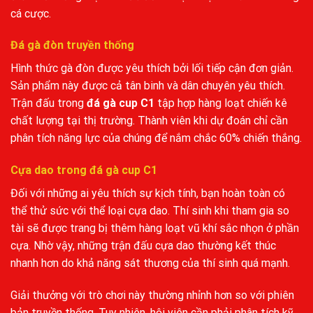
cá cược.
Đá gà đòn truyền thống
Hình thức gà đòn được yêu thích bởi lối tiếp cận đơn giản.
Sản phẩm này được cả tân binh và dân chuyên yêu thích.
Trận đấu trong
đá gà cup C1
tập hợp hàng loạt chiến kê
chất lượng tại thị trường. Thành viên khi dự đoán chỉ cần
phân tích năng lực của chúng để nắm chắc 60% chiến thắng.
Cựa dao trong đá gà cup C1
Đối với những ai yêu thích sự kịch tính, bạn hoàn toàn có
thể thử sức với thể loại cựa dao. Thí sinh khi tham gia so
tài sẽ được trang bị thêm hàng loạt vũ khí sắc nhọn ở phần
cựa. Nhờ vậy, những trận đấu cựa dao thường kết thúc
nhanh hơn do khả năng sát thương của thí sinh quá mạnh.
Giải thưởng với trò chơi này thường nhỉnh hơn so với phiên
bản truyền thống. Tuy nhiên, hội viên cần phải phân tích kỹ