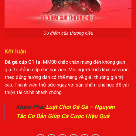
Ưu điểm của thương hiệu
Kết luận
Đá gà cúp C1
tại MM88 chắc chắn mang đến không gian
giải trí đẳng cấp cho hội viên. Mọi người triển khai cá cược
theo đúng hướng dẫn có thể mang về giải thưởng giá trị
cao. Thành viên thử sức ngay với sản phẩm phù hợp để cải
thiện tài chính nhanh chóng.
Khám Phá:
Luật Chơi Đá Gà – Nguyên
Tắc Cơ Bản Giúp Cá Cược Hiệu Quả