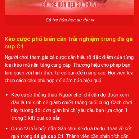
Gà tre hứa hẹn sự thú vị
Kèo cược phổ biến cần trải nghiệm trong đá gà
cup C1
Người chơi tham gia cá cược cần hiểu rõ đặc điểm của từng
loại kèo mà nền tảng cung cấp. Thương hiệu cho phép bạn
làm quen với hình thức từ cơ bản đến nâng cao. Hội viên lựa
chọn cách chơi phù hợp để đảm bảo hiệu quả.
Kèo cược thắng thua: Người chơi chỉ cần dự đoán xem
đâu là thí sinh sẽ giành chiến thắng cuối cùng. Cách chơi
này tương đối đơn giản khi chỉ yêu cầu bạn lựa chọn 1
trong 3 kết quả có sẵn.
Cược tài xỉu hấp dẫn: Sân chơi sẽ đưa ra dự đoán về kết
quả trong
đá gà cup C1
. Thành viên cần phân tích cẩn