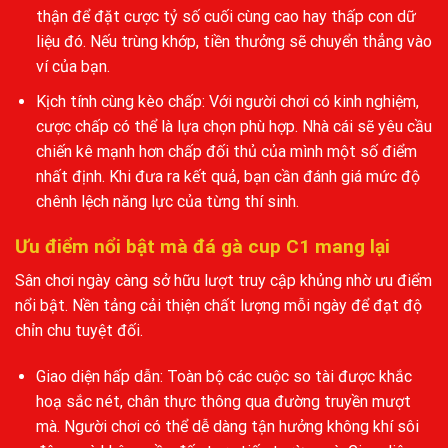
thận để đặt cược tỷ số cuối cùng cao hay thấp con dữ
liệu đó. Nếu trùng khớp, tiền thưởng sẽ chuyển thẳng vào
ví của bạn.
Kịch tính cùng kèo chấp: Với người chơi có kinh nghiệm,
cược chấp có thể là lựa chọn phù hợp. Nhà cái sẽ yêu cầu
chiến kê mạnh hơn chấp đối thủ của mình một số điểm
nhất định. Khi đưa ra kết quả, bạn cần đánh giá mức độ
chênh lệch năng lực của từng thí sinh.
Ưu điểm nổi bật mà đá gà cup C1 mang lại
Sân chơi ngày càng sở hữu lượt truy cập khủng nhờ ưu điểm
nổi bật. Nền tảng cải thiện chất lượng mỗi ngày để đạt độ
chỉn chu tuyệt đối.
Giao diện hấp dẫn: Toàn bộ các cuộc so tài được khắc
hoạ sắc nét, chân thực thông qua đường truyền mượt
mà. Người chơi có thể dễ dàng tận hưởng không khí sôi