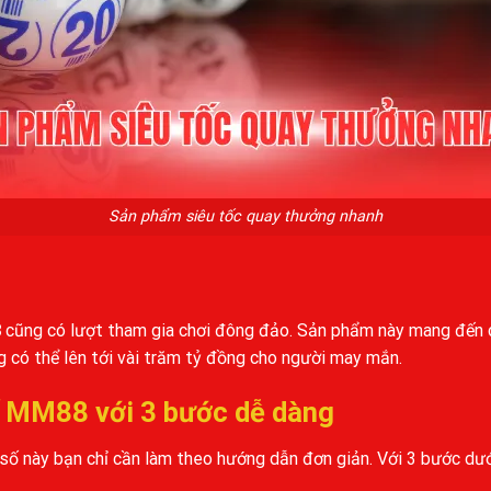
Sản phẩm siêu tốc quay thưởng nhanh
8
cũng có lượt tham gia chơi đông đảo. Sản phẩm này mang đến cơ
ng có thể lên tới vài trăm tỷ đồng cho người may mắn.
ố MM88 với 3 bước dễ dàng
 số này bạn chỉ cần làm theo hướng dẫn đơn giản. Với 3 bước dư