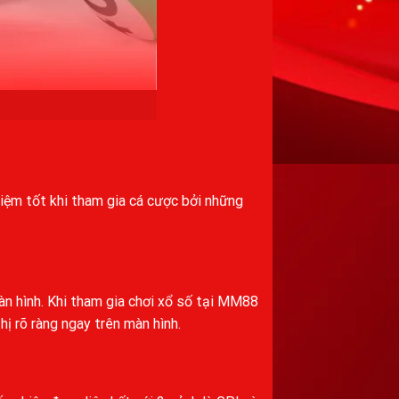
iệm tốt khi tham gia cá cược bởi những
màn hình. Khi tham gia chơi xổ số tại MM88
ị rõ ràng ngay trên màn hình.