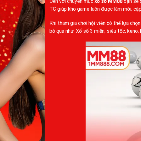
Đến với chuyên mục
xổ số MM88
bạn sẽ c
TC giúp kho game luôn được làm mới, cập
Khi tham gia chơi hội viên có thể lựa ch
bỏ qua như: Xổ số 3 miền, siêu tốc, keno, 