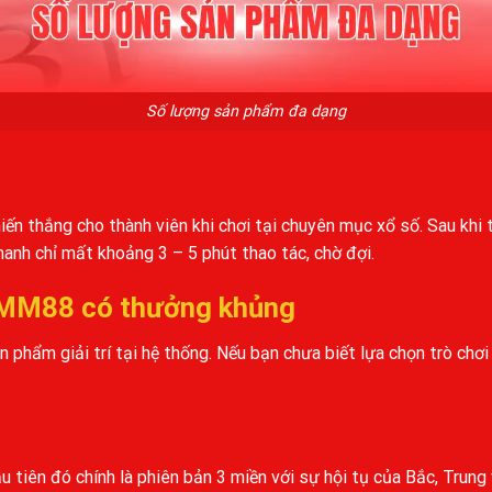
Số lượng sản phẩm đa dạng
ến thắng cho thành viên khi chơi tại chuyên mục xổ số. Sau khi 
hanh chỉ mất khoảng 3 – 5 phút thao tác, chờ đợi.
ố MM88 có thưởng khủng
phẩm giải trí tại hệ thống. Nếu bạn chưa biết lựa chọn trò chơ
 tiên đó chính là phiên bản 3 miền với sự hội tụ của Bắc, Trung 