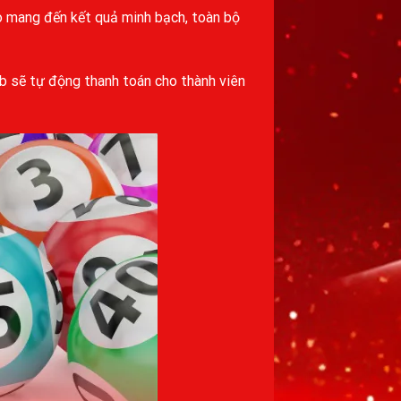
ảo mang đến kết quả minh bạch, toàn bộ
b sẽ tự động thanh toán cho thành viên