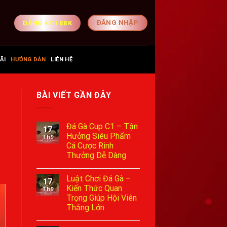
ĐĂNG NHẬP
ĐĂNG KÝ +88K
ÃI
HƯỚNG DẪN
LIÊN HỆ
BÀI VIẾT GẦN ĐÂY
Đá Gà Cup C1 – Tận
17
Hưởng Siêu Phẩm
Th9
Cá Cược Rinh
Thưởng Dễ Dàng
Luật Chơi Đá Gà –
17
Kiến Thức Quan
Th9
Trọng Giúp Hội Viên
Thắng Lớn