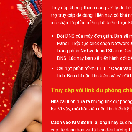
Truy cập không thành công với lý do t
trợ truy cập dễ dàng. Hiện nay, có khá 
mở chặn từ phần mềm phổ biến được k
Đổi DNS của máy đơn giản: Bạn sẽ mở
Panel. Tiếp tục click chọn Network 
trong phần Network and Sharing Cen
DNS. Lúc này bạn sẽ tiến hành đổi bằ
Cài đặt phần mềm 1.1.1.1:
Cách vào
tính. Bạn chỉ cần tìm kiếm và cài đặt
Truy cập với link dự phòng c
Nhà cái luôn đưa ra những link dự phòn
lợi. Vì vậy, mỗi hội viên nên tìm hiểu kỹ
Cách vào MM88 khi bị chặn
này cực hợ
cập dễ dàng hơn và tất cả đều hướng tớ