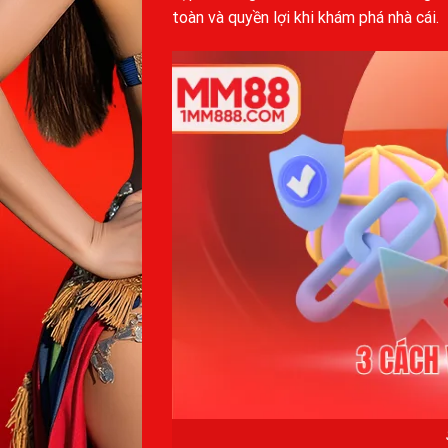
toàn và quyền lợi khi khám phá nhà cái.