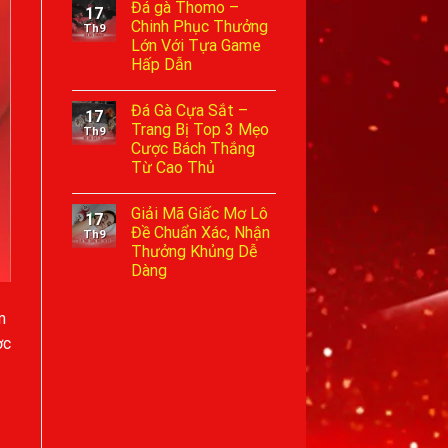
Đá gà Thomo –
17
Chinh Phục Thưởng
Th9
Lớn Với Tựa Game
Hấp Dẫn
Đá Gà Cựa Sắt –
17
Trang Bị Top 3 Mẹo
Th9
Cược Bách Thắng
Từ Cao Thủ
Giải Mã Giấc Mơ Lô
17
Đề Chuẩn Xác, Nhận
Th9
Thưởng Khủng Dễ
Dàng
m
ợc