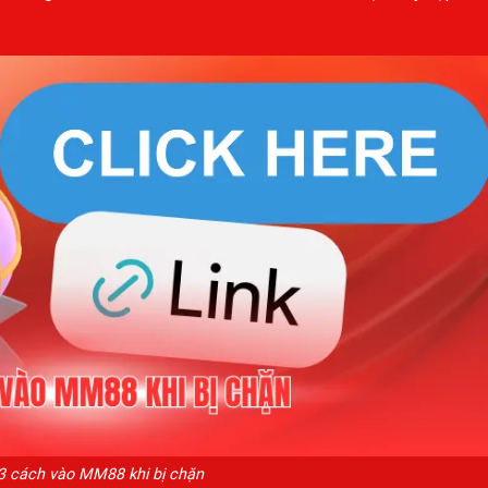
3 cách vào MM88 khi bị chặn