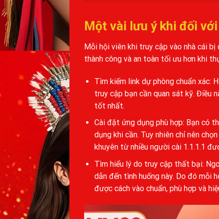
Một vài lưu ý khi đối v
Mỗi hội viên khi truy cập vào nhà cái b
thành công và an toàn tối ưu hơn khi thự
Tìm kiếm link dự phòng chuẩn xác: Hi
truy cập bạn cần quan sát kỹ. Điều 
tốt nhất.
Cài đặt ứng dụng phù hợp: Bạn có th
dụng khi cần. Tuy nhiên chỉ nên chọn
khuyên từ nhiều người cài 1.1.1.1 đ
Tìm hiểu lý do truy cập thất bại: Ng
dẫn đến tình huống này. Do đó mỗi hộ
được cách vào chuẩn, phù hợp và hiệ