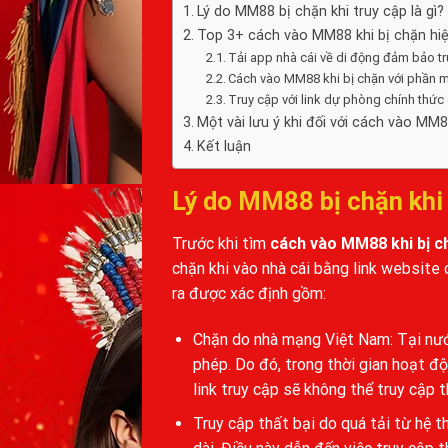
Lý do MM88 bị chặn khi truy cập là gì?
Top 3+ cách vào MM88 khi bị chặn hi
Tải app nhà cái về di động đảm bảo tr
Cách vào MM88 khi bị chặn với phần 
Truy cập với link dự phòng chính thứ
Một vài lưu ý khi đối với cách vào MM8
Kết luận
Lý do MM88 bị chặn khi 
Trước khi tìm
cách vào MM88 khi bị 
chặn khi vào nhà cái bằng link website 
ra được xác định gồm:
Chặn do nhà mạng Việt Nam: Tại nướ
phép. Do đó, trong thời gian hoạt độ
link truy cập sẽ không thể truy cập 
Truy cập thất bại do quá tải từ hệ t