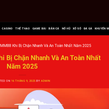
CASINO
THỂ THAO
GAME BÀI
BẮN CÁ
NỔ HŨ
XỔ SỐ
ĐÁ GÀ
KHUYẾN M
 MM88 Khi Bị Chặn Nhanh Và An Toàn Nhất Năm 2025
i Bị Chặn Nhanh Và An Toàn Nhất
Năm 2025
TED ON
16 THÁNG 9, 2025
BY
ADMIN