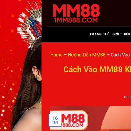
Skip
to
content
TRANG CHỦ
GIỚI THIỆU
Home
–
Hướng Dẫn MM88
–
Cách Vào
Cách Vào MM88 Kh
POS
16
Th9