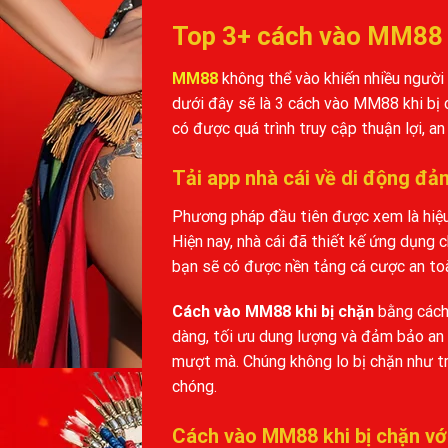
Top 3+ cách vào MM88 k
MM88
không thể vào khiến nhiều người l
dưới đây sẽ là 3 cách vào MM88 khi bị 
có được quá trình truy cập thuận lợi, an
Tải app nhà cái về di động đả
Phương pháp đầu tiên được xem là hiệu 
Hiện nay, nhà cái đã thiết kế ứng dụng
bạn sẽ có được nền tảng cá cược an toà
Cách vào MM88 khi bị chặn
bằng cách
dàng, tối ưu dung lượng và đảm bảo an
mượt mà. Chúng không lo bị chặn như t
chóng.
Cách vào MM88 khi bị chặn vớ