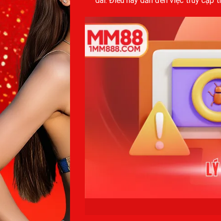
dài. Điều này dẫn đến việc truy cập t