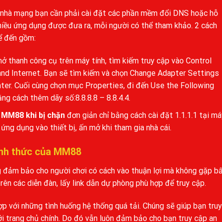
ừ nhà mạng bạn cần phải cài đặt các phần mềm đổi DNS hoặc hỗ
nhiều ứng dụng được đưa ra, mỗi người có thể tham khảo. 2 cách
ể đến gồm:
 thanh công cụ trên máy tính, tìm kiếm truy cập vào Control
and Internet. Bạn sẽ tìm kiếm và chọn Change Adapter Settings
ter. Cuối cùng chọn mục Properties, đi đến Use the Following
ng cách thêm dãy số:8.8.8.8 – 8.8.4.4.
 MM88 khi bị chặn
đơn giản chỉ bằng cách cài đặt 1.1.1.1 tại má
 ứng dụng vào thiết bị, ấn mở khi tham gia nhà cái.
hính thức của MM88
g đảm bảo cho người chơi có cách vào thuận lợi mà không gặp b
 trên các diễn đàn, lấy link dẫn dự phòng phù hợp để truy cập.
p với những tình huống hệ thống quá tải. Chúng sẽ giúp bạn truy
i trang chủ chính. Do đó vẫn luôn đảm bảo cho bạn truy cập an