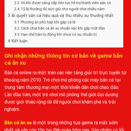
Vũ khí được nâng cấp liên tục hỗ trợ thành viên săn cá
Tỷ lệ thưởng đủ sức giữ cho người chơi nhiều năm
Bí quyết săn cá hiệu quả và thu nhiều xu thưởng nhất
Phương án phù hợp khi gặp cá lẻ
Cách chơi bắn cá ăn xu chuẩn xác khi gặp một đàn
Hạn chế bắn tự động khi chưa có sự chuẩn bị
Kết luận
Ghi nhận những thông tin cơ bản về game bắn
cá ăn xu
Bắn cá online ra mắt trên các nền tảng giải trí trực tuyến từ
khoảng năm 2010. Trò chơi mô phỏng các máy bắn cá tại
trung tâm thương mại một thời khiến dân chơi chao đảo.
Lần đầu tiên, một trò chơi mô phỏng thế giới đại dương
được giới thiệu rộng rãi để người chơi khám phá và trải
nghiệm.
Bắn cá ăn xu
là một trong những tựa game ra mắt sớm
nhất và vẫn còn tồn tại đến ngày hôm nay. Sản phẩm có lối