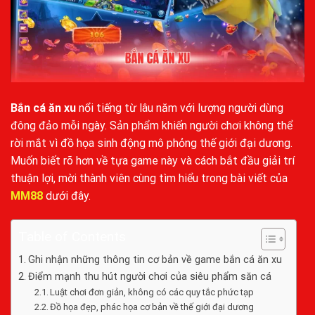
Bắn cá ăn xu
nổi tiếng từ lâu năm với lượng người dùng
đông đảo mỗi ngày. Sản phẩm khiến người chơi không thể
rời mắt vì đồ họa sinh động mô phỏng thế giới đại dương.
Muốn biết rõ hơn về tựa game này và cách bắt đầu giải trí
thuận lợi, mời thành viên cùng tìm hiểu trong bài viết của
MM88
dưới đây.
Table of Contents
Ghi nhận những thông tin cơ bản về game bắn cá ăn xu
Điểm mạnh thu hút người chơi của siêu phẩm săn cá
Luật chơi đơn giản, không có các quy tắc phức tạp
Đồ họa đẹp, phác họa cơ bản về thế giới đại dương