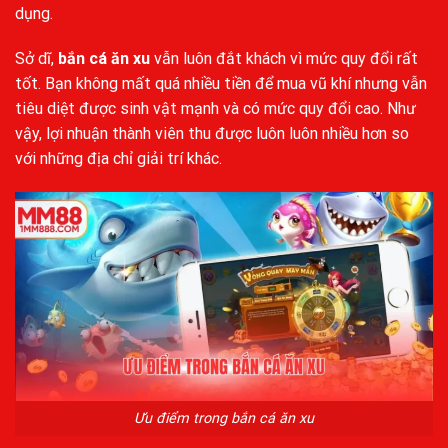
dụng.
Sở dĩ,
bắn cá ăn xu
vẫn luôn đắt khách vì mức quy đổi rất
tốt. Bạn không mất quá nhiều tiền để mua vũ khí nhưng vẫn
tiêu diệt được sinh vật mạnh và có mức quy đổi cao. Như
vậy, lợi nhuận thành viên thu được luôn luôn nhiều hơn so
với những địa chỉ giải trí khác.
Ưu điểm trong bắn cá ăn xu