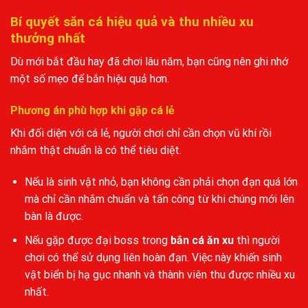
Bí quyết săn cá hiệu quả và thu nhiều xu
thưởng nhất
Dù mới bắt đầu hay đã chơi lâu năm, bạn cũng nên ghi nhớ
một số mẹo để bắn hiệu quả hơn.
Phương án phù hợp khi gặp cá lẻ
Khi đối diện với cá lẻ, người chơi chỉ cần chọn vũ khí rồi
nhắm thật chuẩn là có thể tiêu diệt.
Nếu là sinh vật nhỏ, bạn không cần phải chọn đạn quá lớn
mà chỉ cần nhắm chuẩn và tấn công từ khi chúng mới lên
bàn là được.
Nếu gặp được đại boss trong
bắn cá ăn xu
thì người
chơi có thể sử dụng liên hoàn đạn. Việc này khiến sinh
vật biển bị hạ gục nhanh và thành viên thu được nhiều xu
nhất.