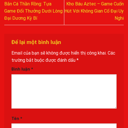
Bắn Cá Thần Rồng: Tựa
Kho Báu Aztec – Game Cuốn
Game Đổi Thưởng Dưới Lòng
Hút Với Không Gian Cổ Đại Uy
Đại Dương Kỳ Bí
Nghi
Để lại một bình luận
Email của bạn sẽ không được hiển thị công khai.
Các
trường bắt buộc được đánh dấu
*
Bình luận
*
Tên
*