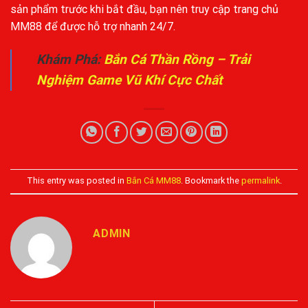
sản phẩm trước khi bắt đầu, bạn nên truy cập trang chủ
MM88 để được hỗ trợ nhanh 24/7.
Khám Phá:
Bắn Cá Thần Rồng – Trải
Nghiệm Game Vũ Khí Cực Chất
This entry was posted in
Bắn Cá MM88
. Bookmark the
permalink
.
ADMIN