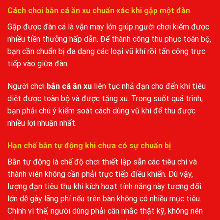
Cách chơi bắn cá ăn xu chuẩn xác khi gặp một đàn
Gặp được đàn cá là vận may lớn giúp người chơi kiếm được
nhiều tiền thưởng hấp dẫn. Để thành công thu phục toàn bộ,
bạn cần chuẩn bị đa dạng các loại vũ khí rồi tấn công trực
tiếp vào giữa đàn.
Người chơi
bắn cá ăn xu
liên tục nhả đạn cho đến khi tiêu
diệt được toàn bộ và được tặng xu. Trong suốt quá trình,
bạn phải chú ý kiểm soát cách dùng vũ khí để thu được
nhiều lợi nhuận nhất.
Hạn chế bắn tự động khi chưa có sự chuẩn bị
Bắn tự động là chế độ chơi thiết lập sẵn các tiêu chí và
thành viên không cần phải trực tiếp điều khiển. Dù vậy,
lượng đạn tiêu thụ khi kích hoạt tính năng này tương đối
lớn dễ gây lãng phí nếu trên bàn không có nhiều mục tiêu.
Chính vì thế, người dùng phải cân nhắc thật kỹ, không nên