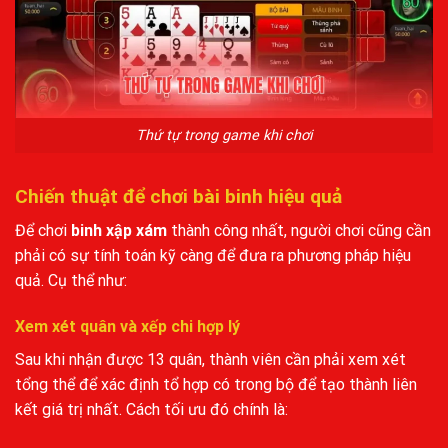
Thứ tự trong game khi chơi
Chiến thuật để chơi bài binh hiệu quả
Để chơi
binh xập xám
thành công nhất, người chơi cũng cần
phải có sự tính toán kỹ càng để đưa ra phương pháp hiệu
quả. Cụ thể như:
Xem xét quân và xếp chi hợp lý
Sau khi nhận được 13 quân, thành viên cần phải xem xét
tổng thể để xác định tổ hợp có trong bộ để tạo thành liên
kết giá trị nhất. Cách tối ưu đó chính là: