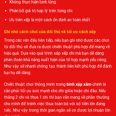
Không thực hiện binh lủng.
Phân bổ giá trị hợp lý trên từng chi.
Ưu tiên xếp lá một cách ổn định an toàn nhất.
Ghi nhớ cách chơi của đối thủ và tối ưu cách xếp
Trong các ván đấu liên tiếp, nếu bạn ghi nhớ được các chơi
từ đối thủ sẽ đưa ra được chiến thuật phù hợp để mang về
hiệu quả. Dựa vào quá trình sắp xếp chi mà bạn dễ dàng
phán đoán khả năng xuất hiện của tổ hợp mạnh yếu riêng.
Như vậy sẽ nhanh chóng tạo thành liên kết phù hợp để đánh
bại họ dễ dàng.
Chiến thuật chơi thông minh trong
binh xập xám
chính là
cần phải tối ưu sức mạnh cho chi giữa hoặc chi đầu. Nếu
thắng 2 chi và thua 1 chi thì bạn vẫn mang về phần thưởng
cho mình để tránh việc thua toàn bộ với số tiền lớn đáng
tiếc. Như vậy trong thời gian ngắn sẽ có được lợi nhuận lớn