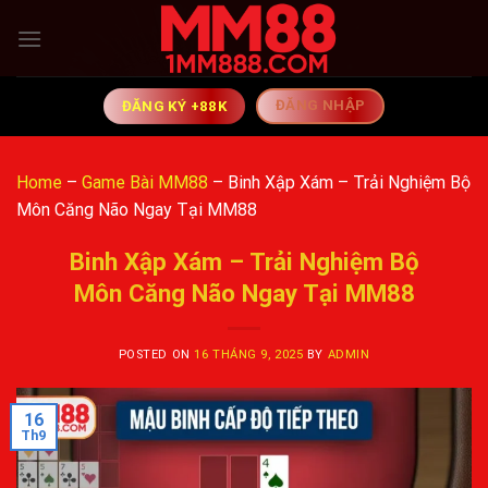
Skip
to
content
ĐĂNG NHẬP
ĐĂNG KÝ +88K
Home
–
Game Bài MM88
–
Binh Xập Xám – Trải Nghiệm Bộ
Môn Căng Não Ngay Tại MM88
Binh Xập Xám – Trải Nghiệm Bộ
Môn Căng Não Ngay Tại MM88
POSTED ON
16 THÁNG 9, 2025
BY
ADMIN
16
Th9