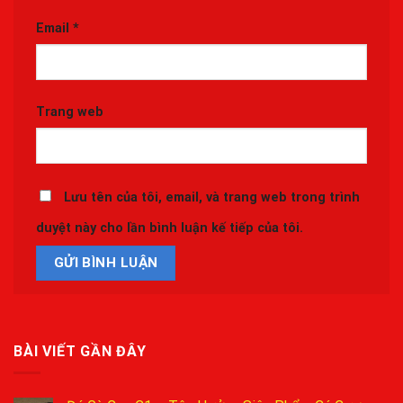
Email
*
Trang web
Lưu tên của tôi, email, và trang web trong trình
duyệt này cho lần bình luận kế tiếp của tôi.
BÀI VIẾT GẦN ĐÂY