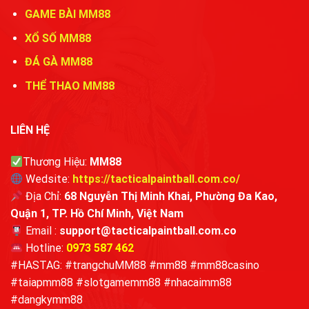
GAME BÀI MM88
XỔ SỐ MM88
ĐÁ GÀ MM88
THỂ THAO MM88
LIÊN HỆ
Thương Hiệu:
MM88
Wedsite:
https://tacticalpaintball.com.co/
Địa Chỉ:
68 Nguyễn Thị Minh Khai, Phường Đa Kao,
Quận 1, TP. Hồ Chí Minh, Việt Nam
Email :
support@tacticalpaintball.com.co
Hotline:
0973 587 462
#HASTAG: #trangchuMM88 #mm88 #mm88casino
#taiapmm88 #slotgamemm88 #nhacaimm88
#dangkymm88