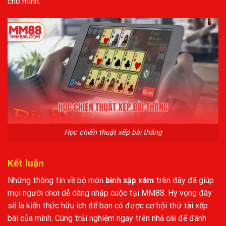
cho mình.
Học chiến thuật xếp bài thắng
Kết luận
Những thông tin về bộ môn
binh xập xám
trên đây đã giúp
mọi người chơi dễ dàng nhập cuộc tại MM88. Hy vọng đây
sẽ là kiến thức hữu ích để bạn có được cơ hội thử tài xếp
bài của mình. Cùng trải nghiệm ngay trên nhà cái để đánh