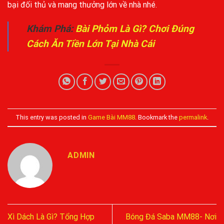
bại đối thủ và mang thưởng lớn về nhà nhé.
Khám Phá:
Bài Phỏm Là Gì? Chơi Đúng
Cách Ăn Tiền Lớn Tại Nhà Cái
This entry was posted in
Game Bài MM88
. Bookmark the
permalink
.
ADMIN
Xì Dách Là Gì? Tổng Hợp
Bóng Đá Saba MM88- Nơi