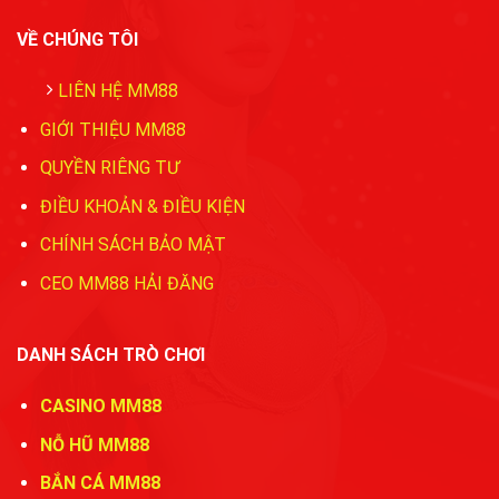
VỀ CHÚNG TÔI
LIÊN HỆ MM88
GIỚI THIỆU MM88
QUYỀN RIÊNG TƯ
ĐIỀU KHOẢN & ĐIỀU KIỆN
CHÍNH SÁCH BẢO MẬT
CEO MM88 HẢI ĐĂNG
DANH SÁCH TRÒ CHƠI
CASINO MM88
NỖ HŨ MM88
BẮN CÁ MM88