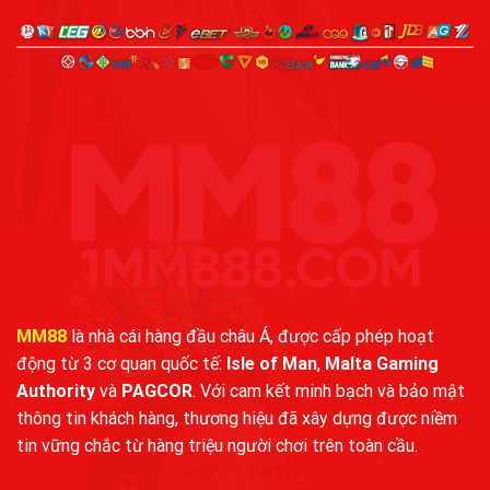
MM88
là nhà cái hàng đầu châu Á, được cấp phép hoạt
động từ 3 cơ quan quốc tế:
Isle of Man
,
Malta Gaming
Authority
và
PAGCOR
. Với cam kết minh bạch và bảo mật
thông tin khách hàng, thương hiệu đã xây dựng được niềm
tin vững chắc từ hàng triệu người chơi trên toàn cầu.