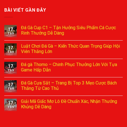
BÀI VIẾT GẦN ĐÂY
Đá Gà Cup C1 – Tận Hưởng Siêu Phẩm Cá Cược
17
Rinh Thưởng Dễ Dàng
Th9
Luật Chơi Đá Gà – Kiến Thức Quan Trọng Giúp Hội
17
Viên Thắng Lớn
Th9
Đá gà Thomo – Chinh Phục Thưởng Lớn Với Tựa
17
Game Hấp Dẫn
Th9
Đá Gà Cựa Sắt – Trang Bị Top 3 Mẹo Cược Bách
17
Thắng Từ Cao Thủ
Th9
Giải Mã Giấc Mơ Lô Đề Chuẩn Xác, Nhận Thưởng
17
Khủng Dễ Dàng
Th9