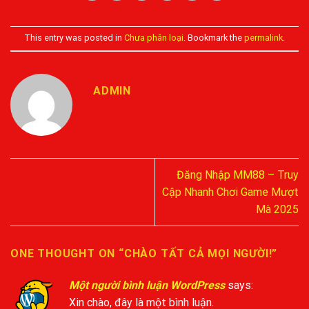
This entry was posted in
Chưa phân loại
. Bookmark the
permalink
.
ADMIN
Đăng Nhập MM88 – Truy
Cập Nhanh Chơi Game Mượt
Mà 2025
ONE THOUGHT ON “
CHÀO TẤT CẢ MỌI NGƯỜI!
”
Một người bình luận WordPress
says:
Xin chào, đây là một bình luận.