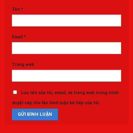
Tên
*
Email
*
Trang web
Lưu tên của tôi, email, và trang web trong trình
duyệt này cho lần bình luận kế tiếp của tôi.