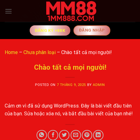
Skip
to
content
ĐĂNG NHẬP
ĐĂNG KÝ +88K
Home
–
Chưa phân loại
–
Chào tất cả mọi người!
Chào tất cả mọi người!
POSTED ON
7 THÁNG 9, 2025
BY
ADMIN
Cảm ơn vì đã sử dụng WordPress. Đây là bài viết đầu tiên
của bạn. Sửa hoặc xóa nó, và bắt đầu bài viết của bạn nhé!