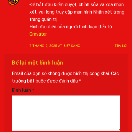
Để bắt đầu kiểm duyệt, chỉnh sửa và xóa nhận
xét, vui lòng truy cập màn hình Nhận xét trong
trang quản trị.
Hình đại diện của người bình luận đến từ
Gravatar
.
7 THÁNG 9, 2025 AT 8:57 SÁNG
TRẢ LỜI
Để lại một bình luận
Email của bạn sẽ không được hiển thị công khai.
Các
trường bắt buộc được đánh dấu
*
Bình luận
*