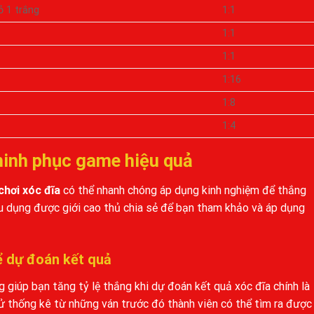
ỏ 1 trắng
1:1
1:1
1:1
1:16
1:8
1:4
hinh phục game hiệu quả
chơi xóc đĩa
có thể nhanh chóng áp dụng kinh nghiệm để thắng
 dụng được giới cao thủ chia sẻ để bạn tham khảo và áp dụng
để dự đoán kết quả
iúp bạn tăng tỷ lệ thắng khi dự đoán kết quả xóc đĩa chính là
sử thống kê từ những ván trước đó thành viên có thể tìm ra được