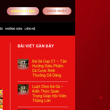
ĐĂNG NHẬP
ĐĂNG KÝ +88K
ÃI
HƯỚNG DẪN
LIÊN HỆ
BÀI VIẾT GẦN ĐÂY
Đá Gà Cup C1 – Tận
17
Hưởng Siêu Phẩm
Th9
Cá Cược Rinh
Thưởng Dễ Dàng
Luật Chơi Đá Gà –
17
Kiến Thức Quan
Th9
Trọng Giúp Hội Viên
Thắng Lớn