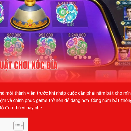
 mà mỗi thành viên trước khi nhập cuộc cần phải nắm bắt cho mìn
hiệm và chinh phục game trở nên dễ dàng hơn. Cùng nắm bắt thôn
đỏ đen thú vị này nhé.