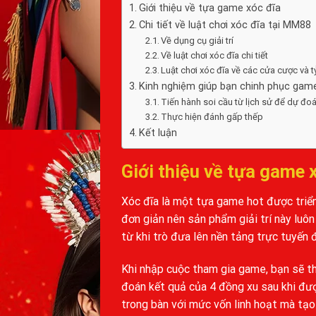
Giới thiệu về tựa game xóc đĩa
Chi tiết về luật chơi xóc đĩa tại MM88
Về dụng cụ giải trí
Về luật chơi xóc đĩa chi tiết
Luật chơi xóc đĩa về các cửa cược và t
Kinh nghiệm giúp bạn chinh phục gam
Tiến hành soi cầu từ lịch sử để dự đo
Thực hiện đánh gấp thếp
Kết luận
Giới thiệu về tựa game 
Xóc đĩa là một tựa game hot được triển
đơn giản nên sản phẩm giải trí này luô
từ khi trò đưa lên nền tảng trực tuyến
Khi nhập cuộc tham gia game, bạn sẽ 
đoán kết quả của 4 đồng xu sau khi đượ
trong bàn với mức vốn linh hoạt mà tạ