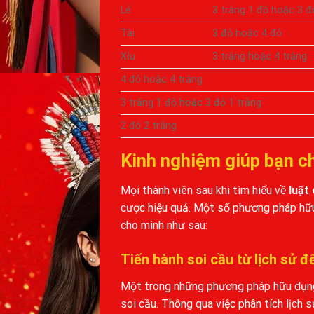
Lẻ
3 trắng 1 đỏ hoặc 3 đ
Tài
3 đỏ hoặc 4 đỏ
Xỉu
3 trắng hoặc 4 trắng
4 đỏ hoặc 4 trắng
3 trắng 1 đỏ hoặc 3 đỏ 1 trắng
2 đỏ 2 trắng
Kinh nghiệm giúp bạn c
Mọi thành viên sau khi tìm hiểu về
luật 
cược hiệu quả. Một số phương pháp hữu
cho mình như sau:
Tiến hành soi cầu từ lịch sử 
Một trong những phương pháp hữu dụng g
soi cầu. Thông qua việc phân tích lịch 