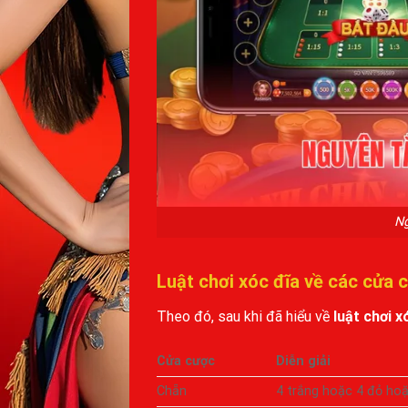
Ng
Luật chơi xóc đĩa về các cửa c
Theo đó, sau khi đã hiểu về
luật chơi x
Cửa cược
Diễn giải
Chẵn
4 trắng hoặc 4 đỏ hoặ