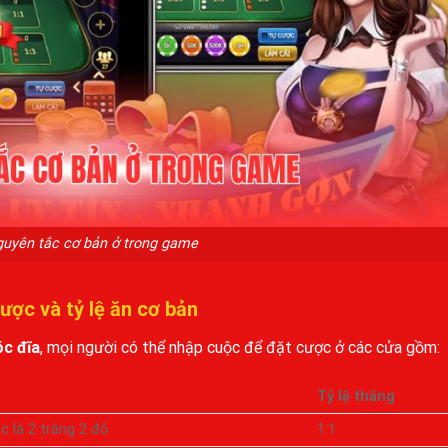
uyên tắc cơ bản ở trong game
ược và tỷ lệ ăn cơ bản
óc đĩa
, mọi người có thể nhập cuộc để đặt cược ở các cửa gồm:
Tỷ lệ thắng
c là 2 trắng 2 đỏ
1:1