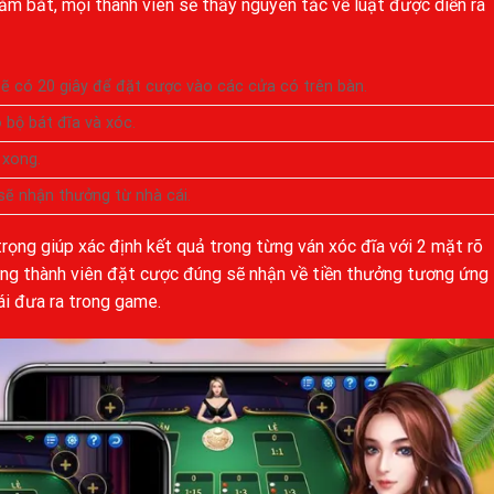
nắm bắt, mọi thành viên sẽ thấy nguyên tắc về luật được diễn ra
ẽ có 20 giây để đặt cược vào các cửa có trên bàn.
 bộ bát đĩa và xóc.
 xong.
ẽ nhận thưởng từ nhà cái.
trọng giúp xác định kết quả trong từng ván xóc đĩa với 2 mặt rõ
hững thành viên đặt cược đúng sẽ nhận về tiền thưởng tương ứng
ái đưa ra trong game.