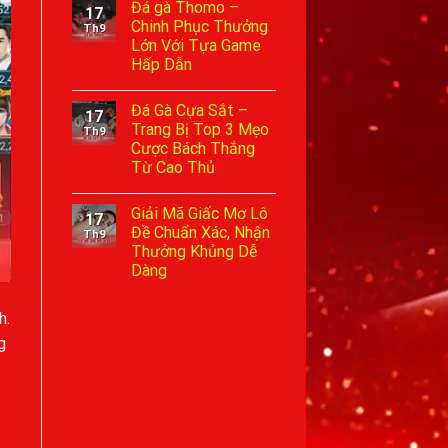
Đá gà Thomo –
17
Chinh Phục Thưởng
Th9
Lớn Với Tựa Game
Hấp Dẫn
Đá Gà Cựa Sắt –
17
Trang Bị Top 3 Mẹo
Th9
Cược Bách Thắng
Từ Cao Thủ
Giải Mã Giấc Mơ Lô
17
Đề Chuẩn Xác, Nhận
Th9
Thưởng Khủng Dễ
Dàng
h.
g