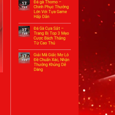
Đá gà Thomo –
17
Chinh Phục Thưởng
Th9
Lớn Với Tựa Game
Hấp Dẫn
Đá Gà Cựa Sắt –
17
Trang Bị Top 3 Mẹo
Th9
Cược Bách Thắng
Từ Cao Thủ
Giải Mã Giấc Mơ Lô
17
Đề Chuẩn Xác, Nhận
Th9
Thưởng Khủng Dễ
Dàng