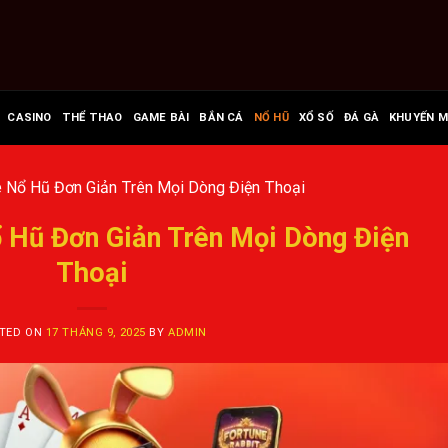
CASINO
THỂ THAO
GAME BÀI
BẮN CÁ
NỔ HŨ
XỔ SỐ
ĐÁ GÀ
KHUYẾN M
 Nổ Hũ Đơn Giản Trên Mọi Dòng Điện Thoại
 Hũ Đơn Giản Trên Mọi Dòng Điện
Thoại
TED ON
17 THÁNG 9, 2025
BY
ADMIN