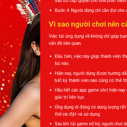
sau đó cấp quyền cho nhà phát hành 
Bước 4: Người dùng chỉ cần đợi cho 
Vì sao người chơi nên c
Việc tải ứng dụng về không chỉ giúp bạn
vấn đề liên quan.
Đầu tiên, việc này giúp thành viên th
lúc nào.
Hiện nay, người dùng được hướng d
bất kỳ thành viên nào cũng có thể th
Hầu hết các app game slot hiện nay
giải trí liên tục.
Ứng dụng di động có dung lượng rất 
thể cài đặt và sử dụng.
Sau khi tải game nổ hũ, người chơi