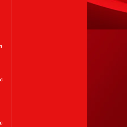
m
hớ
ng