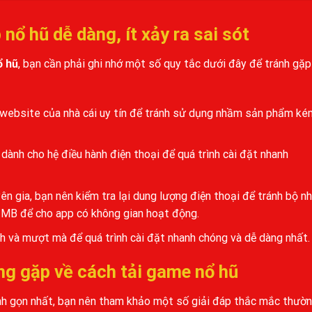
nổ hũ dễ dàng, ít xảy ra sai sót
ổ hũ
, bạn cần phải ghi nhớ một số quy tắc dưới đây để tránh gặp
 website của nhà cái uy tín để tránh sử dụng nhầm sản phẩm ké
dành cho hệ điều hành điện thoại để quá trình cài đặt nhanh
n gia, bạn nên kiểm tra lại dung lượng điện thoại để tránh bộ n
 2MB để cho app có không gian hoạt động.
h và mượt mà để quá trình cài đặt nhanh chóng và dễ dàng nhất.
ng gặp về cách tải game nổ hũ
nh gọn nhất, bạn nên tham khảo một số giải đáp thắc mắc thườ