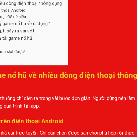
ều dòng điện thoại thông dụng
n thoại Android
oại iOS dễ hiểu
g game nổ hũ về di động?
 ít xảy ra sai sót
h tải game nổ hũ
game slot được?
e nổ hũ về nhiều dòng điện thoại thôn
thường chỉ diễn ra trong vài bước đơn giản. Người dùng nên làm
 quá trình tải app.
rên điện thoại Android
nhà cái trực tuyến. Chỉ cần chọn được sân chơi phù hợp rồi thực