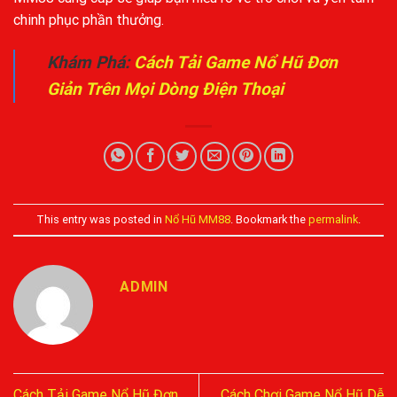
chinh phục phần thưởng.
Khám Phá:
Cách Tải Game Nổ Hũ Đơn
Giản Trên Mọi Dòng Điện Thoại
This entry was posted in
Nổ Hũ MM88
. Bookmark the
permalink
.
ADMIN
Cách Tải Game Nổ Hũ Đơn
Cách Chơi Game Nổ Hũ Dễ