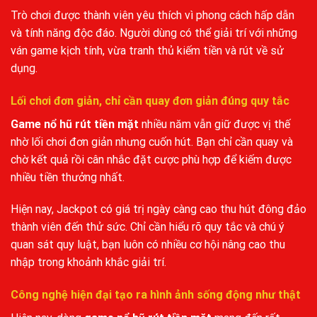
Trò chơi được thành viên yêu thích vì phong cách hấp dẫn
và tính năng độc đáo. Người dùng có thể giải trí với những
ván game kịch tính, vừa tranh thủ kiếm tiền và rút về sử
dụng.
Lối chơi đơn giản, chỉ cần quay đơn giản đúng quy tắc
Game nổ hũ rút tiền mặt
nhiều năm vẫn giữ được vị thế
nhờ lối chơi đơn giản nhưng cuốn hút. Bạn chỉ cần quay và
chờ kết quả rồi cân nhắc đặt cược phù hợp để kiếm được
nhiều tiền thưởng nhất.
Hiện nay, Jackpot có giá trị ngày càng cao thu hút đông đảo
thành viên đến thử sức. Chỉ cần hiểu rõ quy tắc và chú ý
quan sát quy luật, bạn luôn có nhiều cơ hội nâng cao thu
nhập trong khoảnh khắc giải trí.
Công nghệ hiện đại tạo ra hình ảnh sống động như thật