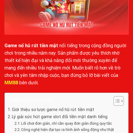
Game nổ hũ rút tiền mặt
nổi tiếng trong cộng đồng người
chơi trong nhiều năm nay. Sản phẩm được yêu thích nhờ
thiết kế hiện đại và khả năng đổi mới thường xuyên để
mang đến nhiều trải nghiệm mới. Muốn biết rõ hơn về trò
chơi và yên tâm nhập cuộc, bạn đừng bỏ lỡ bài viết của
MM88
bên dưới.
Table of Contents
Giới thiệu sơ lược game nổ hũ rút tiền mặt
Lý giải sức hút game slot đổi tiền mặt danh tiếng
Lối chơi đơn giản, chỉ cần quay đơn giản đúng quy tắc
Công nghệ hiện đại tạo ra hình ảnh sống động như thật