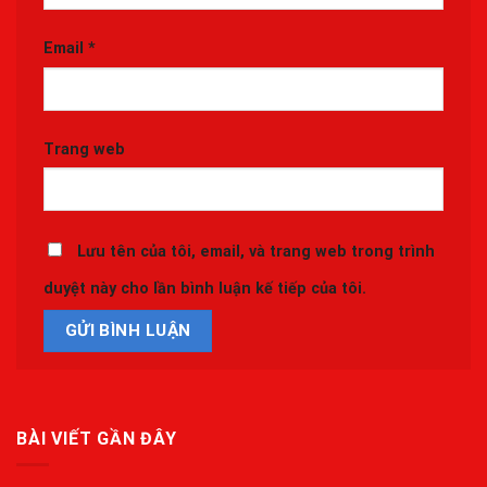
Email
*
Trang web
Lưu tên của tôi, email, và trang web trong trình
duyệt này cho lần bình luận kế tiếp của tôi.
BÀI VIẾT GẦN ĐÂY