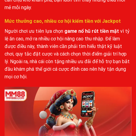
mẻ mỗi ngày.
Mức thưởng cao, nhiều cơ hội kiếm tiền với Jackpot
Người chơi ưu tiên lựa chọn
game nổ hũ rút tiền mặt
vì tỷ
lệ ăn cao, mở ra nhiều cơ hội nâng cao thu nhập. Để làm
được điều này, thành viên cần phải tìm hiểu thật kỹ luật
chơi, quy tắc đặt cược và cách chọn thời điểm giải trí hợp
lý. Ngoài ra, nhà cái còn tặng nhiều ưu đãi để hỗ trợ bạn bắt
đầu khám phá thế giới cá cược đỉnh cao nên hãy tận dụng
mọi cơ hội.