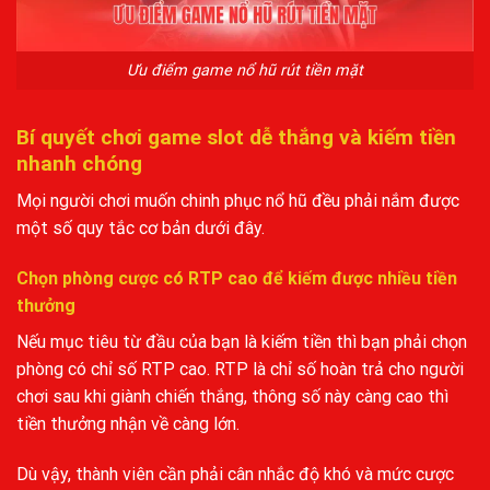
Ưu điểm game nổ hũ rút tiền mặt
Bí quyết chơi game slot dễ thắng và kiếm tiền
nhanh chóng
Mọi người chơi muốn chinh phục nổ hũ đều phải nắm được
một số quy tắc cơ bản dưới đây.
Chọn phòng cược có RTP cao để kiếm được nhiều tiền
thưởng
Nếu mục tiêu từ đầu của bạn là kiếm tiền thì bạn phải chọn
phòng có chỉ số RTP cao. RTP là chỉ số hoàn trả cho người
chơi sau khi giành chiến thắng, thông số này càng cao thì
tiền thưởng nhận về càng lớn.
Dù vậy, thành viên cần phải cân nhắc độ khó và mức cược