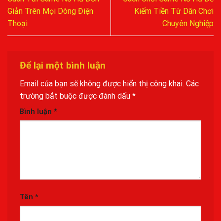
Giản Trên Mọi Dòng Điện
Kiếm Tiền Từ Dân Chơi
Thoại
Chuyên Nghiệp
Để lại một bình luận
Email của bạn sẽ không được hiển thị công khai.
Các
trường bắt buộc được đánh dấu
*
Bình luận
*
Tên
*